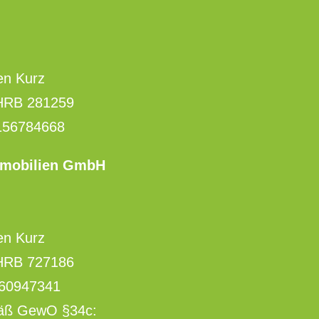
en Kurz
 HRB 281259
156784668
mmobilien GmbH
en Kurz
 HRB 727186
260947341
mäß GewO §34c: