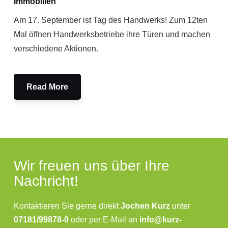
Immobilien
Am 17. September ist Tag des Handwerks! Zum 12ten
Mal öffnen Handwerksbetriebe ihre Türen und machen
verschiedene Aktionen.
Read More
Wir freuen uns über Ihre
Nachricht!
Kontaktieren Sie gerne direkt
Jochen Kurz
unter
07181/99878-0
oder per E-Mail an
info@kurz-