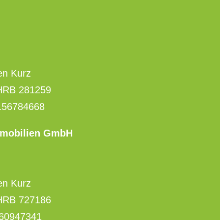
en Kurz
 HRB 281259
156784668
mmobilien GmbH
en Kurz
 HRB 727186
260947341