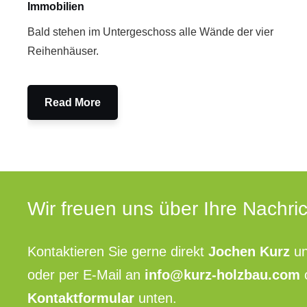
Immobilien
Bald stehen im Untergeschoss alle Wände der vier
Reihenhäuser.
Read More
Wir freuen uns über Ihre Nachric
Kontaktieren Sie gerne direkt
Jochen Kurz
un
oder per E-Mail an
info@kurz-holzbau.com
Kontaktformular
unten.