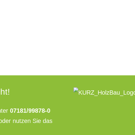
ht!
ter
07181/99878-0
oder nutzen Sie das