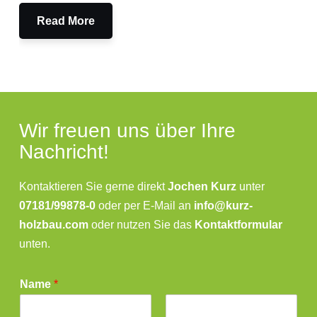
Read More
Wir freuen uns über Ihre
Nachricht!
Kontaktieren Sie gerne direkt
Jochen Kurz
unter
07181/99878-0
oder per E-Mail an
info@kurz-
holzbau.com
oder nutzen Sie das
Kontaktformular
unten.
Name
*