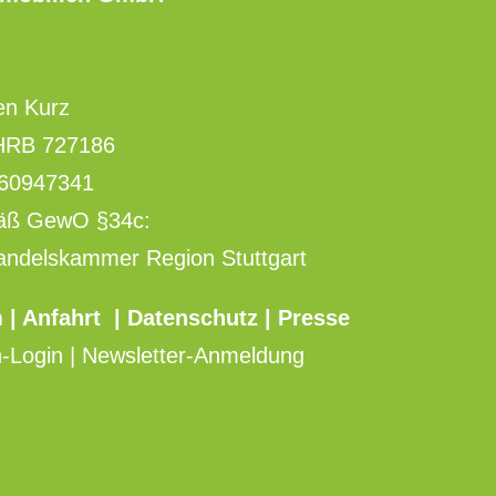
en Kurz
 HRB 727186
260947341
mäß GewO §34c:
Handelskammer Region Stuttgart
m
|
Anfahrt
|
Datenschutz
| Presse
n-Login | Newsletter-Anmeldung