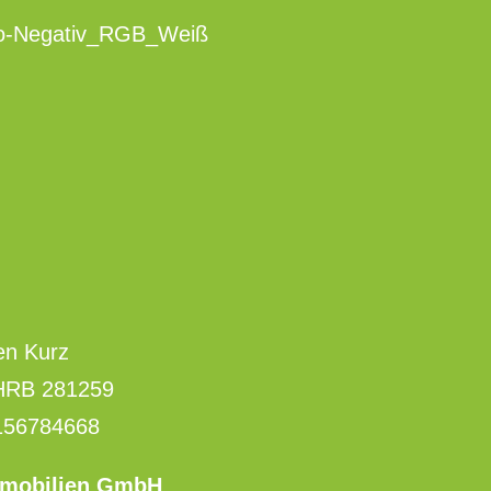
en Kurz
 HRB 281259
156784668
mmobilien GmbH